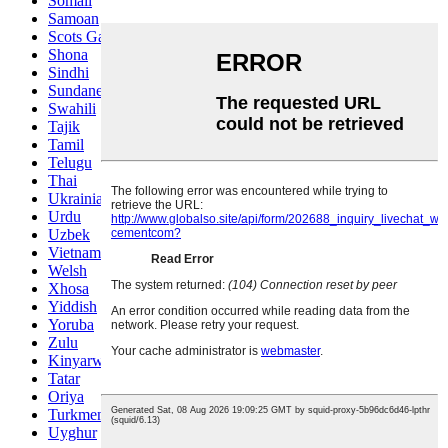
Somali
Samoan
Scots Gaelic
Shona
Sindhi
Sundanese
Swahili
Tajik
Tamil
Telugu
Thai
Ukrainian
Urdu
Uzbek
Vietnamese
Welsh
Xhosa
Yiddish
Yoruba
Zulu
Kinyarwanda
Tatar
Oriya
Turkmen
Uyghur