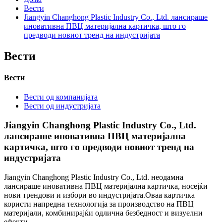
Вести
Jiangyin Changhong Plastic Industry Co., Ltd. лансираше
иновативна ПВЦ материјална картичка, што го
предводи новиот тренд на индустријата
Вести
Вести
Вести од компанијата
Вести од индустријата
Jiangyin Changhong Plastic Industry Co., Ltd.
лансираше иновативна ПВЦ материјална
картичка, што го предводи новиот тренд на
индустријата
Jiangyin Changhong Plastic Industry Co., Ltd. неодамна
лансираше иновативна ПВЦ материјална картичка, носејќи
нови трендови и избори во индустријата.Оваа картичка
користи напредна технологија за производство на ПВЦ
материјали, комбинирајќи одлична безбедност и визуелни
ефекти.