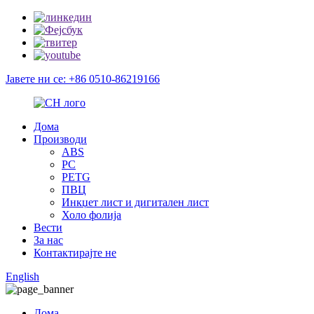
Јавете ни се: +86 0510-86219166
Дома
Производи
ABS
PC
PETG
ПВЦ
Инкџет лист и дигитален лист
Холо фолија
Вести
За нас
Контактирајте не
English
Дома