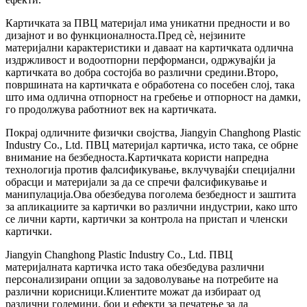
Картичката за ПВЦ материјал има уникатни предности и во
дизајнот и во функционалноста.Пред сè, нејзините
материјални карактеристики и даваат на картичката одлична
издржливост и водоотпорни перформанси, одржувајќи ја
картичката во добра состојба во различни средини.Второ,
површината на картичката е обработена со посебен слој, така
што има одлична отпорност на гребење и отпорност на дамки,
го продолжува работниот век на картичката.
Покрај одличните физички својства, Jiangyin Changhong Plastic
Industry Co., Ltd. ПВЦ материјал картичка, исто така, се обрне
внимание на безбедноста.Картичката користи напредна
технологија против фалсификување, вклучувајќи специјални
обрасци и материјали за да се спречи фалсификување и
манипулација.Ова обезбедува поголема безбедност и заштита
за апликациите за картички во различни индустрии, како што
се лични карти, картички за контрола на пристап и членски
картички.
Jiangyin Changhong Plastic Industry Co., Ltd. ПВЦ
материјалната картичка исто така обезбедува различни
персонализирани опции за задоволување на потребите на
различни корисници.Клиентите можат да избираат од
различни големини, бои и ефекти за печатење за да