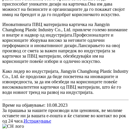
приспособат уникатен дизајн на картичка.Ова им дава
можност на бизнисите и организациите да го покажат својот
имиџ на брендот и да го подобрат корисничкото искуство.
Иновативната ПВЦ материјална картичка на Jiangyin
Changhong Plastic Industry Co., Ltd. привлече големо внимание
и внатре и надвор од индустријата.Професионалците и
корисниците зборуваа високо за неговите одлични
перформанси и иновативниот дизајн.Лансирањето на овој
производ се смета за важен напредок во индустријата за
картички за ПВЦ материјали, обезбедувајќи им на
корисниците повеќе избори и одлично искуство.
Како лидер во индустријата, Jiangyin Changhong Plastic Industry
Co., Ltd. ќе продолжи да биде посветена на иновациите и
извонредноста, за да им обезбеди на корисниците повеќе
висококвалитетни картички од ПВЦ материјали, што ќе го
води новиот тренд на развој на индустријата.
Време на објавување: 10.08.2023
За прашања за нашите производи или ценовник, ве молиме
оставете ни ја вашата е-пошта и ќе стапиме во контакт во рок
од 24 часа.
Истражување