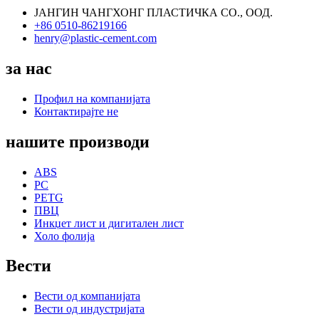
ЈАНГИН ЧАНГХОНГ ПЛАСТИЧКА СО., ООД.
+86 0510-86219166
henry@plastic-cement.com
за нас
Профил на компанијата
Контактирајте не
нашите производи
ABS
PC
PETG
ПВЦ
Инкџет лист и дигитален лист
Холо фолија
Вести
Вести од компанијата
Вести од индустријата