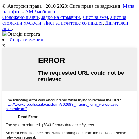
© Авторски права - 2010-2023: Сите права се задржани.
Мапа
на сајтот
-
AMP мобилен
Обложено шалче
,
Јадро на стомачни
,
Лист за змеј
,
Лист за
стомачни мускули
,
Лист за печатење со инкџет
,
Дигитален
лист
,
Испрати е-маил
x