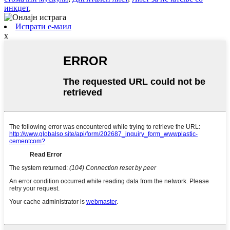
инкџет
,
Испрати е-маил
x