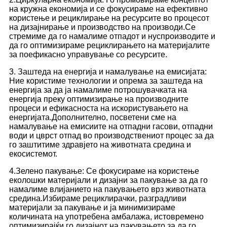
на кружна економија и се фокусираме на ефективно
користење и рециклирање на ресурсите во процесот
на дизајнирање и производство на производи.Се
стремиме да го намалиме отпадот и нуспроизводите и
да го оптимизираме рециклирањето на материјалите
за поефикасно управување со ресурсите.
3. Заштеда на енергија и намалување на емисијата:
Ние користиме технологии и опрема за заштеда на
енергија за да ја намалиме потрошувачката на
енергија преку оптимизирање на производните
процеси и ефикасноста на искористувањето на
енергијата.Дополнително, посветени сме на
намалување на емисиите на отпадни гасови, отпадни
води и цврст отпад во производствениот процес за да
го заштитиме здравјето на животната средина и
екосистемот.
4.Зелено пакување: Се фокусираме на користење
еколошки материјали и дизајни за пакување за да го
намалиме влијанието на пакувањето врз животната
средина.Избираме рециклирачки, разградливи
материјали за пакување и ја минимизираме
количината на употребена амбалажа, истовремено
оптимизирајќи го дизајнот на пакувањето за да го