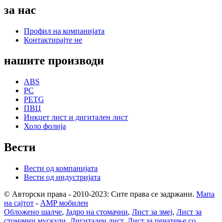
за нас
Профил на компанијата
Контактирајте не
нашите производи
ABS
PC
PETG
ПВЦ
Инкџет лист и дигитален лист
Холо фолија
Вести
Вести од компанијата
Вести од индустријата
© Авторски права - 2010-2023: Сите права се задржани.
Мапа
на сајтот
-
AMP мобилен
Обложено шалче
,
Јадро на стомачни
,
Лист за змеј
,
Лист за
стомачни мускули
,
Дигитален лист
,
Лист за печатење со