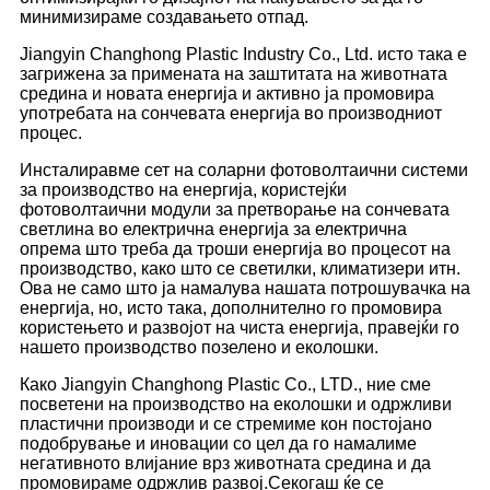
минимизираме создавањето отпад.
Jiangyin Changhong Plastic Industry Co., Ltd. исто така е
загрижена за примената на заштитата на животната
средина и новата енергија и активно ја промовира
употребата на сончевата енергија во производниот
процес.
Инсталиравме сет на соларни фотоволтаични системи
за производство на енергија, користејќи
фотоволтаични модули за претворање на сончевата
светлина во електрична енергија за електрична
опрема што треба да троши енергија во процесот на
производство, како што се светилки, климатизери итн.
Ова не само што ја намалува нашата потрошувачка на
енергија, но, исто така, дополнително го промовира
користењето и развојот на чиста енергија, правејќи го
нашето производство позелено и еколошки.
Како Jiangyin Changhong Plastic Co., LTD., ние сме
посветени на производство на еколошки и одржливи
пластични производи и се стремиме кон постојано
подобрување и иновации со цел да го намалиме
негативното влијание врз животната средина и да
промовираме одржлив развој.Секогаш ќе се