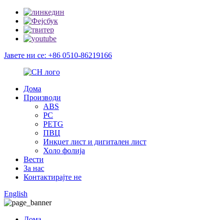
Јавете ни се: +86 0510-86219166
Дома
Производи
ABS
PC
PETG
ПВЦ
Инкџет лист и дигитален лист
Холо фолија
Вести
За нас
Контактирајте не
English
Дома