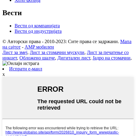
Холо фолија
Вести
Вести од компанијата
Вести од индустријата
© Авторски права - 2010-2023: Сите права се задржани.
Мапа
на сајтот
-
AMP мобилен
Лист за змеј
,
Лист за стомачни мускули
,
Лист за печатење со
инкџет
,
Обложено шалче
,
Дигитален лист
,
Јадро на стомачни
,
Испрати е-маил
x