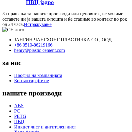
ПВЦ јадро
За прашања за нашите производи или ценовник, ве молиме
оставете ни ја вашата е-пошта и ќе стапиме во контакт во рок
од 24 часа.
Истражување
ЈАНГИН ЧАНГХОНГ ПЛАСТИЧКА СО., ООД.
+86 0510-86219166
henry@plastic-cement.com
за нас
Профил на компанијата
Контактирајте не
нашите производи
ABS
PC
PETG
ПВЦ
Инкџет лист и дигитален лист