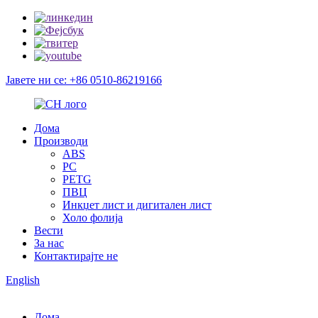
Јавете ни се: +86 0510-86219166
Дома
Производи
ABS
PC
PETG
ПВЦ
Инкџет лист и дигитален лист
Холо фолија
Вести
За нас
Контактирајте не
English
Дома