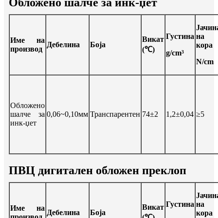
Обложено шалче за инк-џет
Јачин
Густина
на
Викат
Име на
Дебелина
Боја
кора
производ
(℃)
g/cm³
N/cm
Обложено
шалче за
0,06~0,10мм
Транспарентен
74±2
1,2±0,04
≥5
инк-џет
ПВЦ дигитален обложен преклоп
Јачин
Густина
на
Викат
Име на
Дебелина
Боја
кора
производ
(℃)