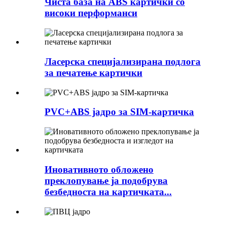
Чиста база на ABS картички со
високи перформанси
Ласерска специјализирана подлога
за печатење картички
PVC+ABS јадро за SIM-картичка
Иновативното обложено
преклопување ја подобрува
безбедноста на картичката...