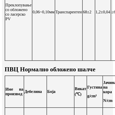
Преклопување
со обложено
0,06~0,10мм
Транспарентен
68±2
1,2±0,04
≥
со ласерско
PV
ПВЦ Нормално обложено шалче
Јачин
Густина
на
Викат
Име на
Дебелина
Боја
кора
производ
(℃)
g/cm³
N/cm