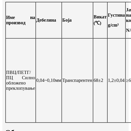
Ја
Густина
на
Викат
Име на
Дебелина
Боја
ко
производ
(℃)
g/cm³
N
ПВЦ/ПЕТГ/
ПЦ Силно
0,04~0,10мм
Транспарентен
68±2
1,2±0,04
≥6
обложено
преклопување