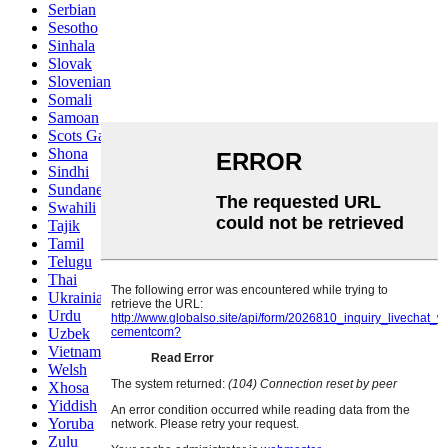
Serbian
Sesotho
Sinhala
Slovak
Slovenian
Somali
Samoan
Scots Gaelic
Shona
Sindhi
Sundanese
Swahili
Tajik
Tamil
Telugu
Thai
Ukrainian
Urdu
Uzbek
Vietnamese
Welsh
Xhosa
Yiddish
Yoruba
Zulu