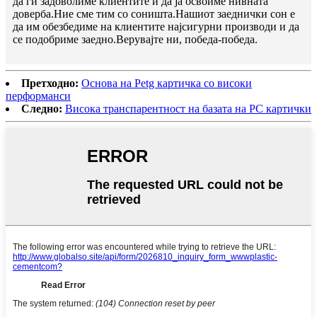
да ги задоволиме клиентите и да ја освоиме нивната
доверба.Ние сме тим со соништа.Нашиот заеднички сон е
да им обезбедиме на клиентите најсигурни производи и да
се подобриме заедно.Верувајте ни, победа-победа.
Претходно:
Основа на Petg картичка со високи
перформанси
Следно:
Висока транспарентност на базата на PC картички