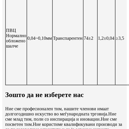
ПВЦ
Нормално
0,04~0,10мм
Транспарентен
74±2
1,2±0,04
≥3,5
обложено
шалче
Зошто да не изберете нас
Ние сме професионален тим, нашите членови имаат
долгогодишно искуство во меѓународната трговија.Ние
сме млад тим, полн со инспирација и иновации.Ние сме
посветен тим.Ние користиме квалификувани производи за