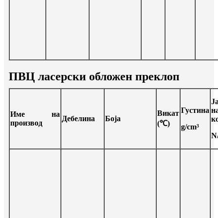
ПВЦ ласерски обложен преклоп
Ј
Густина
н
Викат
Име на
Дебелина
Боја
к
производ
(℃)
g/cm³
N