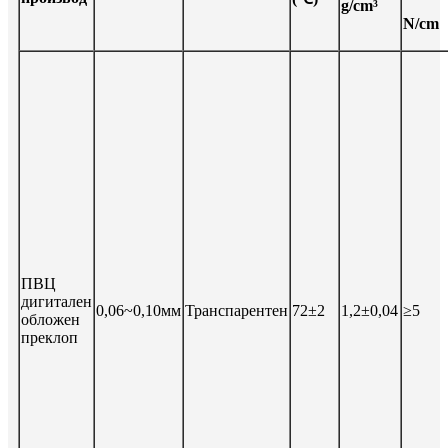
g/cm³
N/cm
ПВЦ
дигитален
0,06~0,10мм
Транспарентен
72±2
1,2±0,04
≥5
обложен
преклоп